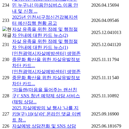
234
민 누구나! 마음안심버스 이용 안
2026.04.15
694
내 및 신청 ...
2025년 인천서구정신건강복지센
233
2026.04.09
546
터 예산집행 현황 공고
자살 유족을 위한 장례 및 행정절
2025.12.04
1013
차 안내에 대한 카드 뉴스(2)
자살 유족을 위한 장례 및 행정절
231
2025.12.04
1120
차 안내에 대한 카드 뉴스(1)
[인천광역시자살예방센터] 생명존
230
중문화 확산을 위한 자살유발정보
2025.11.11
794
차단 카드...
[인천광역시자살예방센터] 생명존
229
중문화 확산을 위한 자살유발정보
2025.11.11
540
차단 카드...
‘마들랜(마음을 들어주는 랜선친
228
구)’ SNS 청년 예약제 상담 서비스
2025.11.10
892
(채팅 상담...
2025 자살예방의 날 행사 '나를 지
227
키9(구) 10(싶)어' 온라인 댓글 이벤
2025.09.16
900
트 참...
226
자살예방 상담전화 및 SNS 상담
2025.06.18
1679