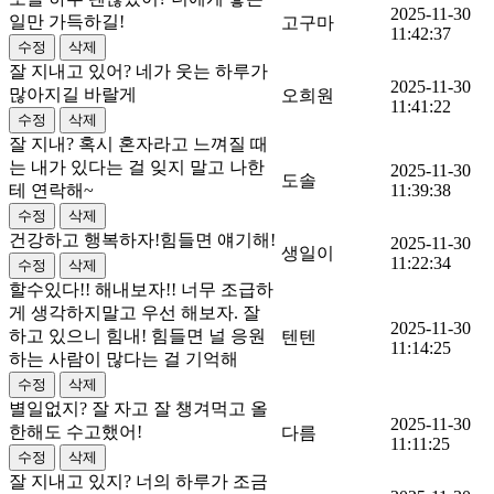
2025-11-30
일만 가득하길!
고구마
11:42:37
잘 지내고 있어? 네가 웃는 하루가
2025-11-30
많아지길 바랄게
오희원
11:41:22
잘 지내? 혹시 혼자라고 느껴질 때
는 내가 있다는 걸 잊지 말고 나한
2025-11-30
도솔
테 연락해~
11:39:38
건강하고 행복하자!힘들면 얘기해!
2025-11-30
생일이
11:22:34
할수있다!! 해내보자!! 너무 조급하
게 생각하지말고 우선 해보자. 잘
2025-11-30
하고 있으니 힘내! 힘들면 널 응원
텐텐
11:14:25
하는 사람이 많다는 걸 기억해
별일없지? 잘 자고 잘 챙겨먹고 올
2025-11-30
한해도 수고했어!
다름
11:11:25
잘 지내고 있지? 너의 하루가 조금