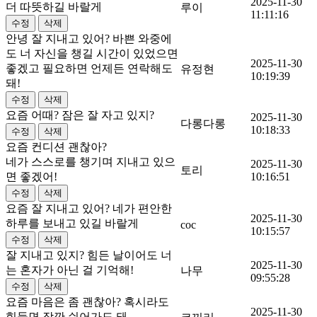
2025-11-30
더 따뜻하길 바랄게
루이
11:11:16
안녕 잘 지내고 있어? 바쁜 와중에
도 너 자신을 챙길 시간이 있었으면
2025-11-30
좋겠고 필요하면 언제든 연락해도
유정현
10:19:39
돼!
요즘 어때? 잠은 잘 자고 있지?
2025-11-30
다롱다롱
10:18:33
요즘 컨디션 괜찮아?
네가 스스로를 챙기며 지내고 있으
2025-11-30
토리
면 좋겠어!
10:16:51
요즘 잘 지내고 있어? 네가 편안한
2025-11-30
하루를 보내고 있길 바랄게
coc
10:15:57
잘 지내고 있지? 힘든 날이어도 너
2025-11-30
는 혼자가 아닌 걸 기억해!
나무
09:55:28
요즘 마음은 좀 괜찮아? 혹시라도
2025-11-30
힘들면 잠깐 쉬어가도 돼.