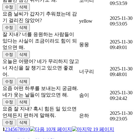
코끼리
09:53:59
요즘 날씨가 갑자기 추워졌는데 감
2025-11-30
기 걸리진 않았어?
yellow
09:53:05
잘 지내? 너를 응원하는 사람들이
있다는 사실이 조금이라도 힘이 되
2025-11-30
몽몽
었으면 해.
09:49:01
오늘은 어땠어? 네가 무리하지 않고
너 자신을 잘 챙기고 있으면 좋겠
2025-11-30
너구리
어.
09:48:01
요즘 어떤 하루를 보내는지 궁금해.
2025-11-30
네가 웃는 날들이 많았으면 해.
솜이
09:24:42
요즘 잘 지내? 혹시 힘든 일 있으면
2025-11-30
언제든지 편하게 말해줘.
은하
09:23:05
1
2
3
4
5
6
7
8
9
10